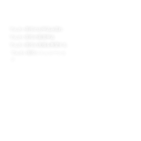
でんさい割引のお申込
でんさい割引について
は
日栄倉庫が選ばれるポイント
でんさい割引のお申込み流れ
でんさい割引 Ｑ＆Ａ
でんさい割引の新規申込
でんさい割引用語集
でんさい割引の見積を希望する
でんさい割引スタッフブログ
でんさい割引シミュ レーショ
ン
会社概要
会社概要
担当者プロフィール
法令遵守の取り組み
手形割引の日栄倉庫
不動産担保ローンの日栄倉庫
ニチエイハウジング株式会社