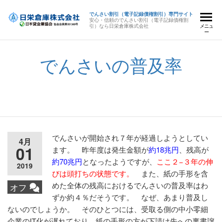
でんさい割引（電子記録債権割引）専門サイト
安心・信頼のでんさい割引（電子記録債権割
引）なら日栄倉庫株式会社
メニュ
ー
でんさいの普及率
でんさいが開始され７年が経過しようとしてい
4月
01
ます。 昨年度は発生金額が
約18兆円
、残高が
約70兆円
となったようですが、
ここ２−３年の伸
2019
びは頭打ちの状態です。
また、紙の手形を含
めた全体の残高におけるでんさいの普及率はわ
オフ
ずか約４％だそうです。 なぜ、あまり普及し
ないのでしょうか。 そのひとつには、受取る側の中小零細
企業のIT化が遅れており、紙の手形の方が下請け先への裏書譲