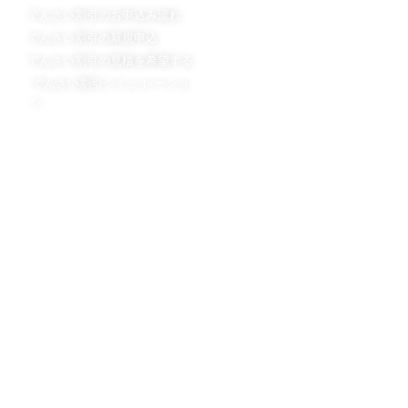
でんさい割引のお申込み流れ
でんさい割引 Ｑ＆Ａ
でんさい割引の新規申込
でんさい割引用語集
でんさい割引の見積を希望する
でんさい割引スタッフブログ
でんさい割引シミュ レーショ
ン
会社概要
会社概要
担当者プロフィール
法令遵守の取り組み
手形割引の日栄倉庫
不動産担保ローンの日栄倉庫
ニチエイハウジング株式会社
©2013-2026 日栄倉庫株式会社 NICHIEI SOKO CO.,LTD.
All Rights Reserved.