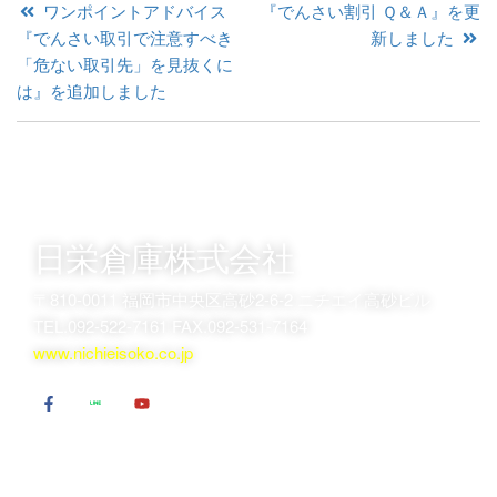
ワンポイントアドバイス
『でんさい割引 Ｑ＆Ａ』を更
『でんさい取引で注意すべき
新しました
「危ない取引先」を見抜くに
は』を追加しました
日栄倉庫株式会社
〒810-0011 福岡市中央区高砂2-6-2 ニチエイ高砂ビル
TEL.092-522-7161 FAX.092-531-7164
www.nichieisoko.co.jp
でんさい割引のお申込
でんさい割引について
は
日栄倉庫が選ばれるポイント