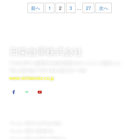
前へ
1
2
3
…
27
次へ
日栄倉庫株式会社
〒810-0011 福岡市中央区高砂2-6-2 ニチエイ高砂ビル
TEL.092-522-7161 FAX.092-531-7164
www.nichieisoko.co.jp
でんさい割引のお申込
でんさい割引について
は
日栄倉庫が選ばれるポイント
でんさい割引のお申込み流れ
でんさい割引 Ｑ＆Ａ
でんさい割引の新規申込
でんさい割引用語集
でんさい割引の見積を希望する