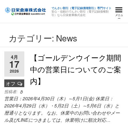
でんさい割引（電子記録債権割引）専門サイト
安心・信頼のでんさい割引（電子記録債権割
引）なら日栄倉庫株式会社
メニュ
ー
カテゴリー:
News
【ゴールデンウイーク期間
4月
17
中の営業日についてのご案
2026
内】
オフ
投稿者:
さ
営業日：2026年4月30日（木）～5月1日(金) 休業日：
2026年4月29日（水）・5月2日（土）～5月6日（水）と
暦通りとなります。 なお、休業中のお問い合わせやメー
ル及びLINEにつきましては、休業明けに順次対応…