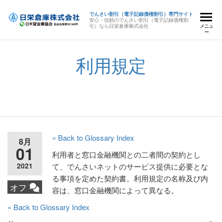
でんさい割引（電子記録債権割引）専門サイト
安心・信頼のでんさい割引（電子記録債権割
引）なら日栄倉庫株式会社
メニュ
ー
利用規定
« Back to Glossary Index
8月
01
利用者と窓口金融機関との二者間の契約とし
2021
て、でんさいネットのサービス提供に必要とな
る事項を定めた契約書。利用規定の名称及び内
オフ
容は、窓口金融機関によって異なる。
« Back to Glossary Index