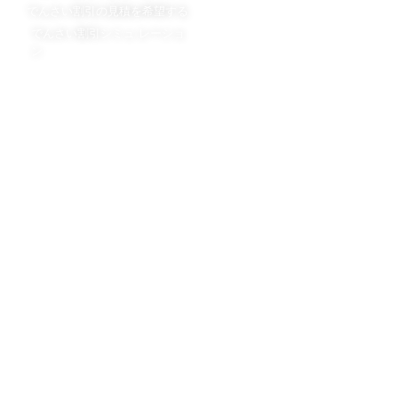
でんさい割引の見積を希望する
でんさい割引スタッフブログ
でんさい割引シミュ レーショ
ン
会社概要
会社概要
担当者プロフィール
法令遵守の取り組み
手形割引の日栄倉庫
不動産担保ローンの日栄倉庫
ニチエイハウジング株式会社
©2013-2026 日栄倉庫株式会社 NICHIEI SOKO CO.,LTD.
All Rights Reserved.