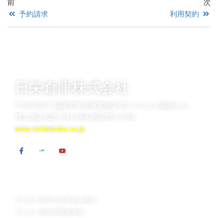
前
次
予約請求
利用契約
日栄倉庫株式会社
〒810-0011 福岡市中央区高砂2-6-2 ニチエイ高砂ビル
TEL.092-522-7161 FAX.092-531-7164
www.nichieisoko.co.jp
でんさい割引のお申込
でんさい割引について
は
日栄倉庫が選ばれるポイント
でんさい割引のお申込み流れ
でんさい割引 Ｑ＆Ａ
でんさい割引の新規申込
でんさい割引用語集