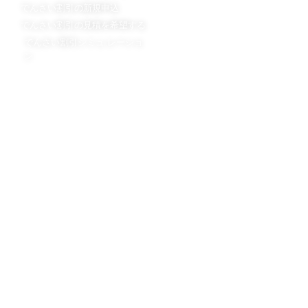
でんさい割引の新規申込
でんさい割引用語集
でんさい割引の見積を希望する
でんさい割引スタッフブログ
でんさい割引シミュ レーショ
ン
会社概要
会社概要
担当者プロフィール
法令遵守の取り組み
手形割引の日栄倉庫
不動産担保ローンの日栄倉庫
ニチエイハウジング株式会社
©2013-2026 日栄倉庫株式会社 NICHIEI SOKO CO.,LTD.
All Rights Reserved.