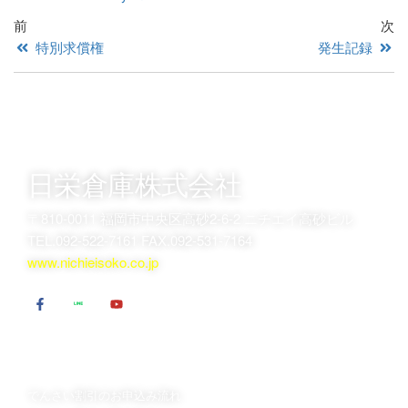
前
次
特別求償権
発生記録
日栄倉庫株式会社
〒810-0011 福岡市中央区高砂2-6-2 ニチエイ高砂ビル
TEL.092-522-7161 FAX.092-531-7164
www.nichieisoko.co.jp
でんさい割引のお申込
でんさい割引について
は
日栄倉庫が選ばれるポイント
でんさい割引のお申込み流れ
でんさい割引 Ｑ＆Ａ