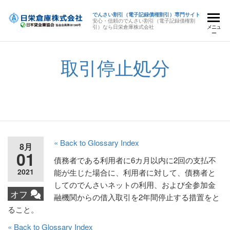
でんさい割引（電子記録債権割引）専門サイト
安心・信頼のでんさい割引（電子記録債権割
引）なら日栄倉庫株式会社
メニュ
ー
取引停止処分
« Back to Glossary Index
8月
01
債務者である利用者に6カ月以内に2回の支払不
2021
能が生じた場合に、利用者に対して、債務者と
してのでんさいネットの利用、および全参加金
オフ
融機関からの借入取引を2年間停止する措置をと
ること。
« Back to Glossary Index