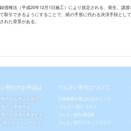
録債権法（平成20年12月1日施工）により規定される、発生、譲
て取引できるようにすることで、紙の手形に代わる決済手段とし
された背景がある。
さい割引のお申込は
でんさい割引について
い割引のお申込み流れ
日栄倉庫が選ばれるポイント
い割引の新規申込
でんさい割引 Ｑ＆Ａ
い割引の見積を希望する
でんさい割引用語集
い割引シミュ レーション
でんさい割引スタッフブログ