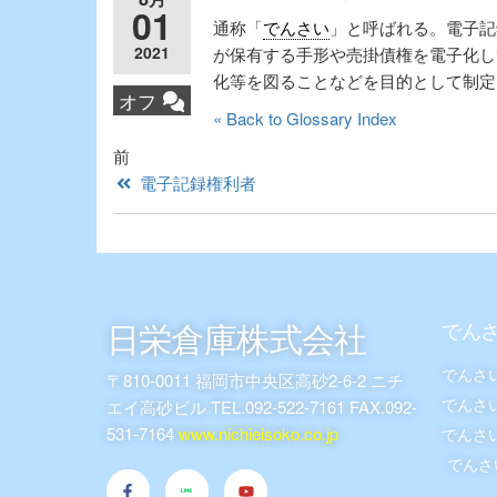
01
通称「
でんさい
」と呼ばれる。電子記
2021
が保有する手形や売掛債権を電子化し
化等を図ることなどを目的として制定
オフ
« Back to Glossary Index
前
電子記録権利者
日栄倉庫株式会社
でん
でんさ
〒810-0011 福岡市中央区高砂2-6-2 ニチ
でんさ
エイ高砂ビル TEL.092-522-7161 FAX.092-
531-7164
www.nichieisoko.co.jp
でんさ
でんさ