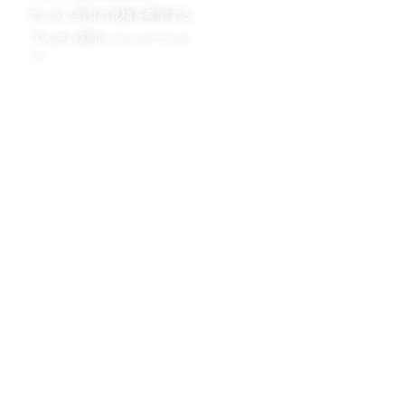
でんさい割引の見積を希望する
でんさい割引スタッフブログ
でんさい割引シミュ レーショ
ン
会社概要
会社概要
担当者プロフィール
法令遵守の取り組み
手形割引の日栄倉庫
不動産担保ローンの日栄倉庫
ニチエイハウジング株式会社
©2013-2026 日栄倉庫株式会社 NICHIEI SOKO CO.,LTD.
All Rights Reserved.