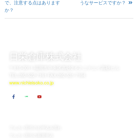
で、注意する点はあります
うなサービスですか？
か？
日栄倉庫株式会社
〒810-0011 福岡市中央区高砂2-6-2 ニチエイ高砂ビル
TEL.092-522-7161 FAX.092-531-7164
www.nichieisoko.co.jp
でんさい割引のお申込
でんさい割引について
は
日栄倉庫が選ばれるポイント
でんさい割引のお申込み流れ
でんさい割引 Ｑ＆Ａ
でんさい割引の新規申込
でんさい割引用語集