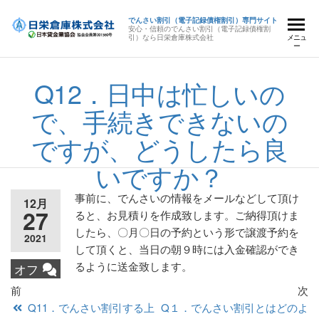
でんさい割引（電子記録債権割引）専門サイト
安心・信頼のでんさい割引（電子記録債権割
引）なら日栄倉庫株式会社
メニュ
ー
Q12．日中は忙しいの
で、手続きできないの
ですが、どうしたら良
いですか？
事前に、でんさいの情報をメールなどして頂け
12月
27
ると、お見積りを作成致します。ご納得頂けま
したら、〇月〇日の予約という形で譲渡予約を
2021
して頂くと、当日の朝９時には入金確認ができ
るように送金致します。
オフ
前
次
Q11．でんさい割引する上
Q１．でんさい割引とはどのよ