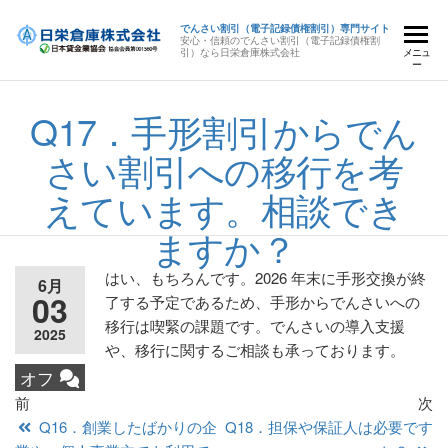
でんさい割引（電子記録債権割引）専門サイト
安心・信頼のでんさい割引（電子記録債権割
引）なら日栄倉庫株式会社
メニュ
ー
Q17．手形割引からでん
さい割引への移行を考
えています。相談でき
ますか？
はい、もちろんです。2026 年末に手形交換が終
6月
03
了する予定であるため、手形からでんさいへの
移行は喫緊の課題です。でんさいの導入支援
2025
や、移行に関するご相談も承っております。
オフ
前
次
Q16．創業したばかりの企
Q18．担保や保証人は必要です