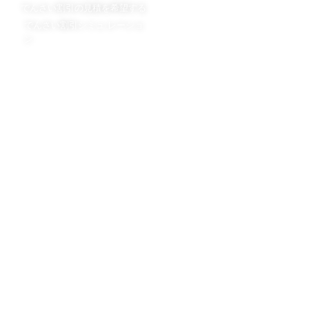
でんさい割引の見積を希望する
でんさい割引スタッフブログ
でんさい割引シミュ レーショ
ン
会社概要
会社概要
担当者プロフィール
法令遵守の取り組み
手形割引の日栄倉庫
不動産担保ローンの日栄倉庫
ニチエイハウジング株式会社
©2013-2026 日栄倉庫株式会社 NICHIEI SOKO CO.,LTD.
All Rights Reserved.