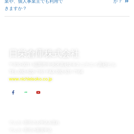
業や、個人事業主でも利用で
か？
きますか？
日栄倉庫株式会社
〒810-0011 福岡市中央区高砂2-6-2 ニチエイ高砂ビル
TEL.092-522-7161 FAX.092-531-7164
www.nichieisoko.co.jp
でんさい割引のお申込
でんさい割引について
は
日栄倉庫が選ばれるポイント
でんさい割引のお申込み流れ
でんさい割引 Ｑ＆Ａ
でんさい割引の新規申込
でんさい割引用語集